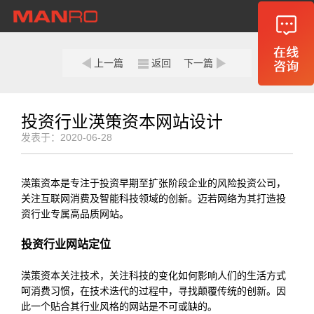
首页
关于迈若
上一篇
返回
下一篇
我们的服务
客户案例
投资行业渶策资本网站设计
发表于：2020-06-28
新闻
联系迈若
渶策资本是专注于投资早期至扩张阶段企业的风险投资公司，
关注互联网消费及智能科技领域的创新。迈若网络为其打造投
资行业专属高品质网站。
投资行业网站定位
渶策资本关注技术，关注科技的变化如何影响人们的生活方式
呵消费习惯，在技术迭代的过程中，寻找颠覆传统的创新。因
此一个贴合其行业风格的网站是不可或缺的。